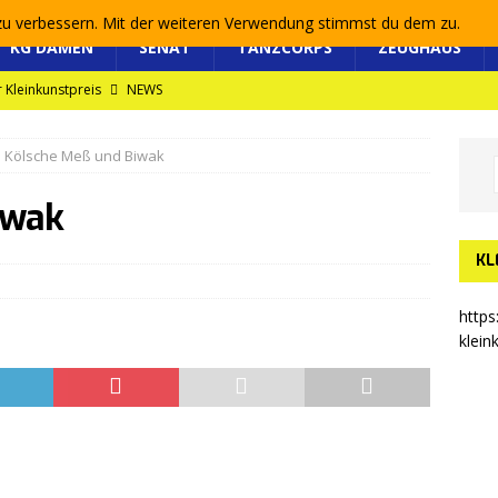
 zu verbessern. Mit der weiteren Verwendung stimmst du dem zu.
KG DAMEN
SENAT
TANZCORPS
ZEUGHAUS
 Kleinkunstpreis
NEWS
efer Kleinkunstpreis 2025
NEWS
Kölsche Meß und Biwak
uptversammlung 2025
NEWS
reis 2022 für die KG „Löstige Geselle 1946 e.V.“ Bad Honnef
iwak
KL
https
klein