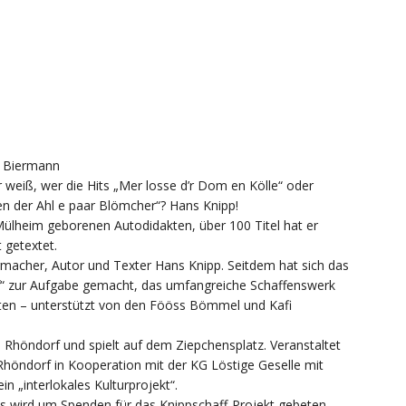
i Biermann
weiß, wer die Hits „Mer losse d’r Dom en Kölle“ oder
n der Ahl e paar Blömcher“? Hans Knipp!
lheim geborenen Autodidakten, über 100 Titel hat er
 getextet.
ermacher, Autor und Texter Hans Knipp. Seitdem hat sich das
ff“ zur Aufgabe gemacht, das umfangreiche Schaffenswerk
lten – unterstützt von den Fööss Bömmel und Kafi
höndorf und spielt auf dem Ziepchensplatz. Veranstaltet
höndorf in Kooperation mit der KG Löstige Geselle mit
 „interlokales Kulturprojekt“.
d es wird um Spenden für das Knippschaff-Projekt gebeten.