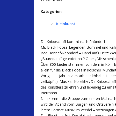
Kategorien
Kleinkunst
De Knippschaff kommt nach Rhöndorf
Mit Bläck Fööss-Legenden Bömmel und Kaf
Bad Honnef-Rhöndorf – Hand aufs Herz: Wer 
„Buuredanz“ getextet hat? Oder „Mir schenke
Über 800 Lieder stammen von dem in Köln-Mü
allein für die Bläck Fööss in kölscher Mundart
Vor gut 11 Jahren verstarb der kölsche Lied
vielköpfige Musiker-Kollektiv „De Knippscha
des Künstlers zu ehren und lebendig zu erha
Biermann.
Nun kommt die Gruppe zum ersten Mal nach R
wird der Abend vom Bürger- und Ortsverein R
ihrem Format Musik im Veedel – sozusagen ein
Der Eintritt ist frei. Der Hut geht herum un