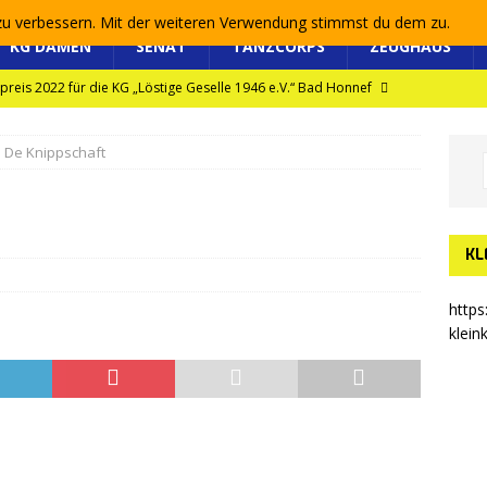
 zu verbessern. Mit der weiteren Verwendung stimmst du dem zu.
KG DAMEN
SENAT
TANZCORPS
ZEUGHAUS
 Kleinkunstpreis
NEWS
efer Kleinkunstpreis 2025
NEWS
De Knippschaft
uptversammlung 2025
NEWS
reis 2022 für die KG „Löstige Geselle 1946 e.V.“ Bad Honnef
KL
https
klein