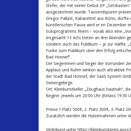
Stefer, der mit seiner Debüt-EP „Setzkaste
ausgezeichnet wurde. Tausendspuren präsen
Gregor Pallast, Kabarettist aus Bonn, dürft
künstlerischen Pause wird er im Dezember i
Soloprogramms feiern – vorab also eine „Vor
Insgesamt 15 Acts treten an drei Abenden ge
sondern auch das Publikum – je zur Hälfte. 
Funke zum Publikum über den Erfolg entscheid
Bad Honnef“.
Die Siegerinnen und Sieger der Vorrunden zi
Applaus und Ruhm winken auch attraktive Pre
der Stadt Bad Honnef, der SaaS System Gmb
Siebengebirge.
Ort: Kleinkunstkeller „Zeughaus hautnah“, B
Beginn: jeweils um 20:00 Uhr (Einlass 19:30 U
Preise 1.Platz 500€, 2. Platz 300€, 3. Platz 2
Zusätzlich werden die Huteinnahmen unter de
Verlinkung unter https://kleinkunstpreis.aus