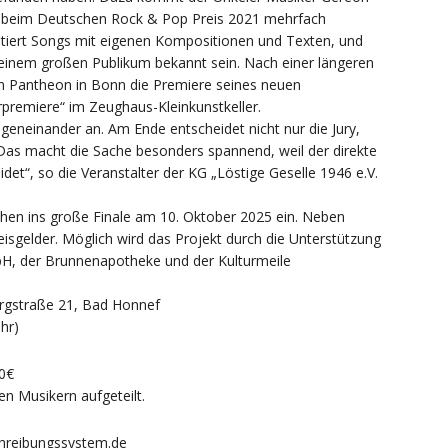
n“ beim Deutschen Rock & Pop Preis 2021 mehrfach
tiert Songs mit eigenen Kompositionen und Texten, und
e einem großen Publikum bekannt sein. Nach einer längeren
m Pantheon in Bonn die Premiere seines neuen
premiere“ im Zeughaus-Kleinkunstkeller.
geneinander an. Am Ende entscheidet nicht nur die Jury,
„Das macht die Sache besonders spannend, weil der direkte
et“, so die Veranstalter der KG „Löstige Geselle 1946 e.V.
ehen ins große Finale am 10. Oktober 2025 ein. Neben
isgelder. Möglich wird das Projekt durch die Unterstützung
H, der Brunnenapotheke und der Kulturmeile
ergstraße 21, Bad Honnef
hr)
00€
n Musikern aufgeteilt.
schreibungssystem.de