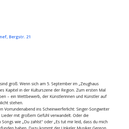
ef, Bergstr. 21
en sind groß: Wenn sich am 5. September im „Zeughaus
es Kapitel in der Kulturszene der Region. Zum ersten Mal
ben – ein Wettbewerb, der Künstlerinnen und Künstler auf
licht stehen.
n Vorrundenabend ins Scheinwerferlicht: Singer-Songwriter
e Lieder mit großem Gefühl verwandelt. Oder die
Songs wie „Du zahlst“ oder „Es tut mir leid, dass du mich
s gefunden haben. Dazu kommt der Unkeler Musiker Gereon