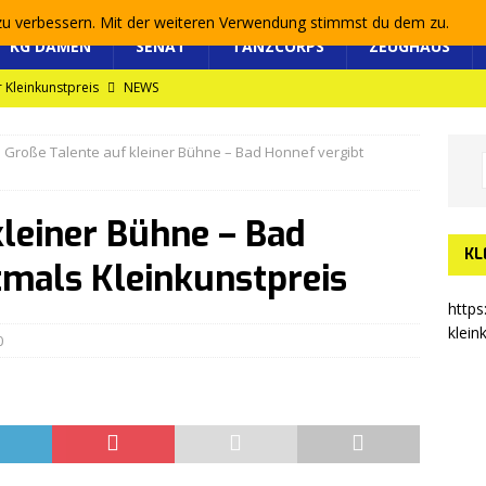
 zu verbessern. Mit der weiteren Verwendung stimmst du dem zu.
KG DAMEN
SENAT
TANZCORPS
ZEUGHAUS
 Kleinkunstpreis
NEWS
efer Kleinkunstpreis 2025
NEWS
Große Talente auf kleiner Bühne – Bad Honnef vergibt
uptversammlung 2025
NEWS
reis 2022 für die KG „Löstige Geselle 1946 e.V.“ Bad Honnef
kleiner Bühne – Bad
KL
tmals Kleinkunstpreis
https
klein
0