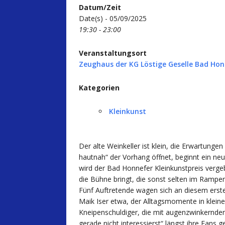
Datum/Zeit
Date(s) - 05/09/2025
19:30 - 23:00
Veranstaltungsort
Zeughaus der KG Löstige Geselle Bad Honn
Kategorien
Kleinkunst
Der alte Weinkeller ist klein, die Erwartung
hautnah“ der Vorhang öffnet, beginnt ein neu
wird der Bad Honnefer Kleinkunstpreis verge
die Bühne bringt, die sonst selten im Rampen
Fünf Auftretende wagen sich an diesem erste
Maik Iser etwa, der Alltagsmomente in klein
Kneipenschuldiger, die mit augenzwinkernden 
gerade nicht interessierst“ längst ihre Fan